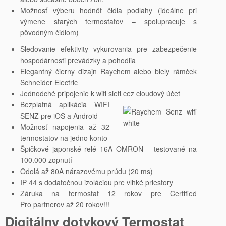
Možnosť výberu hodnôt čidla podlahy (ideálne pri
výmene starých termostatov – spolupracuje s
pôvodným čidlom)
Sledovanie efektivity vykurovania pre zabezpečenie
hospodárnosti prevádzky a pohodlia
Elegantný čierny dizajn Raychem alebo biely rámček
Schneider Electric
Jednodché pripojenie k wifi sieti cez cloudový účet
Bezplatná aplikácia WIFI
SENZ pre iOS a Android
Možnosť napojenia až 32
termostatov na jedno konto
Špičkové japonské relé 16A OMRON – testované na
100.000 zopnutí
Odolá až 80A nárazovému prúdu (20 ms)
IP 44 s dodatočnou izoláciou pre vlhké priestory
Záruka na termostat 12 rokov pre Certified
Pro partnerov až 20 rokov!!!
Digitálny dotykový Termostat