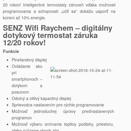
20 rokov! Inteligentné termostaty zároveň vďaka možnosti
programovania a schopnosti „učiť sa“ dokážu usporiť na
kúrení až 10% energie.
SENZ Wifi Raychem – digitálny
dotykový termostat záruka
12/20 rokov!
Funkcie
Plnefarebný displej
Ovládanie ako
pri
smartphonoch –
dotykom a
posunom
Odolný a citlivý kapacitný displej
Sprievodca nastavením pre rýchle programovanie
Možnosť jednoduchej úpravy prednastavených
programov
Možnosť výberu snímania tepltoy podlahy, priestoru,
alebo súčasne oboch zón.