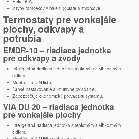
Relé 16 A.
2 typy rámčekov v balení (guľaté a štvorcové).
Termostaty pre vonkajšie
plochy, odkvapy a
potrubia
EMDR-10 – riadiaca jednotka
pre odkvapy a zvody
Inteligentná riadiaca jednotka s teplotným a vlhkostným
čidlom.
Montáž na DIN lištu.
Ľahké nastavovanie a intuitívne ovládanie.
Zebezpečuje ekonomickú prevádzku systému.
VIA DU 20 – riadiaca jednotka
pre vonkajšie plochy
Inteligentná riadiaca jednotka s teplotným a vlhkostným
čidlom.
Montáž na DIN lištu alebo na stenu.