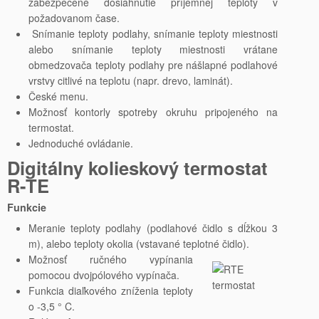
zabezpečené dosiahnutie príjemnej teploty v
požadovanom čase.
Snímanie teploty podlahy, snímanie teploty miestnosti
alebo snímanie teploty miestnosti vrátane
obmedzovača teploty podlahy pre nášlapné podlahové
vrstvy citlivé na teplotu (napr. drevo, laminát).
České menu.
Možnosť kontorly spotreby okruhu pripojeného na
termostat.
Jednoduché ovládanie.
Digitálny kolieskový termostat
R-TE
Funkcie
Meranie teploty podlahy (podlahové čidlo s dĺžkou 3
m), alebo teploty okolia (vstavané teplotné čidlo).
Možnosť ručného vypínania
pomocou dvojpólového vypínača.
Funkcia diaľkového zníženia teploty
o -3,5 ° C.