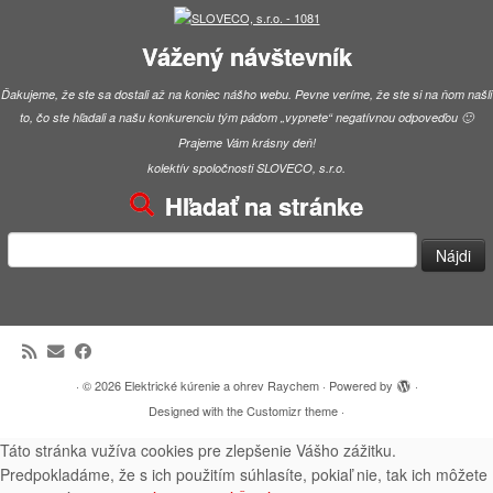
Vážený návštevník
Ďakujeme, že ste sa dostali až na koniec nášho webu. Pevne veríme, že ste si na ňom našli
to, čo ste hľadali a našu konkurenciu tým pádom „vypnete“ negatívnou odpoveďou 🙂
Prajeme Vám krásny deň!
kolektív spoločnosti SLOVECO, s.r.o.
Hľadať na stránke
Hľadať:
·
© 2026
Elektrické kúrenie a ohrev Raychem
·
Powered by
·
Designed with the
Customizr theme
·
Táto stránka vužíva cookies pre zlepšenie Vášho zážitku.
Predpokladáme, že s ich použitím súhlasíte, pokiaľ nie, tak ich môžete