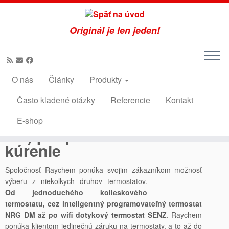
Originál je len jeden!
Skip
to
O nás
Články
Produkty
content
Často kladené otázky
Referencie
Kontakt
Špičkové Termostaty (nie
E-shop
len) pre podlahové
kúrenie
Spoločnosť Raychem ponúka svojim zákazníkom možnosť
výberu z niekoľkych
druhov termostatov.
Od jednoduchého kolieskového
termostatu, cez inteligentný programovateľný termostat
NRG DM až po wifi dotykový termostat SENZ
. Raychem
ponúka klientom jedinečnú záruku na termostaty, a to až do